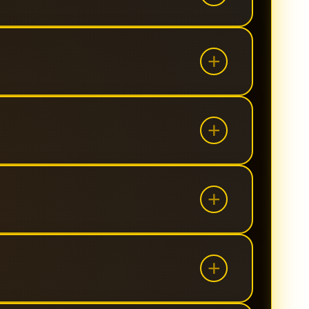
an togel resmi dengan tingkat kemenangan
asi pribadi dan transaksi finansial semua
emperbarui link tersebut untuk memastikan
dal yang kecil, Anda sudah bisa menikmati