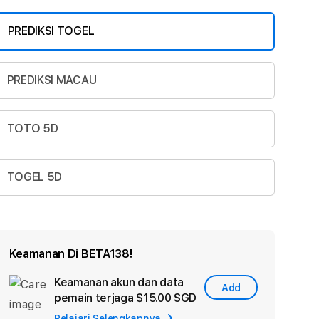
PREDIKSI TOGEL
PREDIKSI MACAU
TOTO 5D
TOGEL 5D
Keamanan Di BETA138!
Keamanan akun dan data
Add
Add
pemain terjaga
$15.00 SGD
Apple
Pelajari Selengkapnya