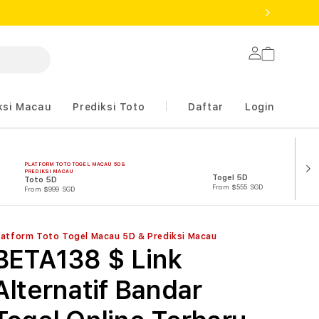
Log
Cart
in
ksi Macau
Prediksi Toto
Daftar
Login
PLATFORM TOTO TOGEL MACAU 5D &
PREDIKSI MACAU
Togel 5D
Toto 5D
From $555 SGD
From $999 SGD
latform Toto Togel Macau 5D & Prediksi Macau
BETA138 $ Link
Alternatif Bandar