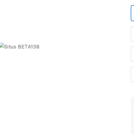
Open
media
3
in
modal