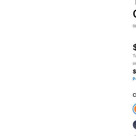
S
T
o
$
P
C