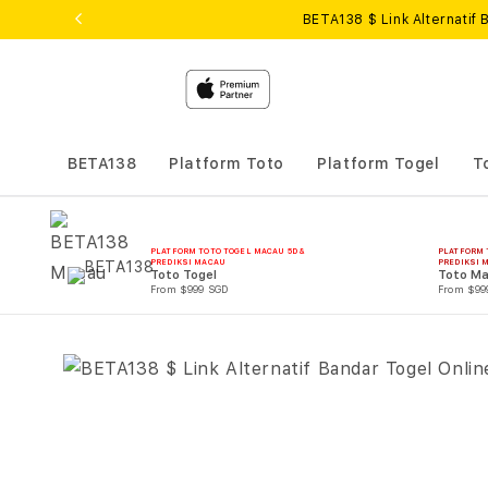
BETA138 $ Link Alternati
BETA138
Platform Toto
Platform Togel
T
PLATFORM TOTO TOGEL MACAU 5D &
PLATFORM 
PREDIKSI MACAU
PREDIKSI 
Toto Togel
Toto M
From $999 SGD
From $99
Skip to
product
information