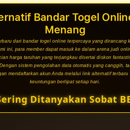
in
modal
ernatif Bandar Togel Onl
Menang
terbaru dari bandar togel online terpercaya yang diranca
mi ini, para member dapat masuk ke dalam arena judi onli
ian harga taruhan yang terjangkau disertai diskon fantast
 Dengan sistem pengolahan data otomatis yang canggih, t
n mendaftarkan akun Anda melalui link alternatif terbaru
keuntungan berlipat setiap hari.
Sering Ditanyakan Sobat B