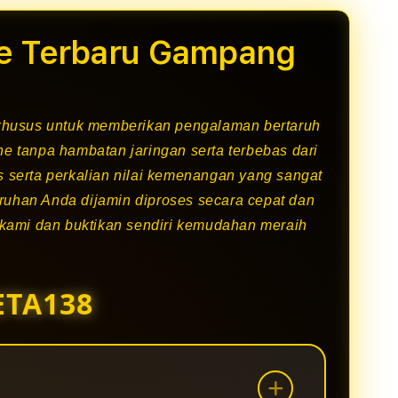
ine Terbaru Gampang
ng khusus untuk memberikan pengalaman bertaruh
ne tanpa hambatan jaringan serta terbebas dari
is serta perkalian nilai kemenangan yang sangat
aruhan Anda dijamin diproses secara cepat dan
 kami dan buktikan sendiri kemudahan meraih
ETA138