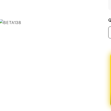
Q
Open
media
5
in
modal