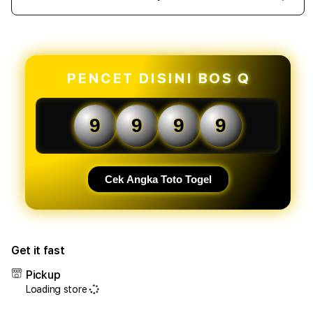
Decrease
Incr
quantity
quant
for
for
BETA138
BETA
$
$
Link
Link
PENCET DISINI BOS Q
Alternatif
Alter
Bandar
Band
Togel
Toge
9
9
9
9
Online
Onlin
Terbaru
Terb
Gampang
Gam
Menang
Men
Cek Angka Toto Togel
Get it fast
Pickup
Loading store