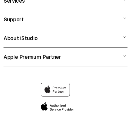
Services
BETA138
Platform Toto
Support
AppleCare+
Platform Togel
Corporate
Toto Togel
About iStudio
My Account
BETA138
Agen Toto
Collection & Delivery
Elush Service Provider
Agen Togel
Apple Premium Partner
About Us
Returns & Exchanges
Financing Options
Toto Macau
Find an iStudio near you
Contact Us
Trade-in
Prediksi Macau
Why Shop at iStudio
FAQ
Travellerâ€™s Reservation
Elush Corporate Website
Privacy Policy
Site Terms of Use