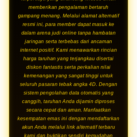
memberikan pengalaman bertaruh
gampang menang. Melalui alamat alternatif
resmi ini, para member dapat masuk ke
dalam arena judi online tanpa hambatan
jaringan serta terbebas dari ancaman
internet positif. Kami menawarkan rincian
harga taruhan yang terjangkau disertai
diskon fantastis serta perkalian nilai
kemenangan yang sangat tinggi untuk
seluruh pasaran tebak angka 4D. Dengan
sistem pengolahan data otomatis yang
canggih, taruhan Anda dijamin diproses
secara cepat dan aman. Manfaatkan
kesempatan emas ini dengan mendaftarkan
akun Anda melalui link alternatif terbaru
kami dan buktikan sendiri kemudahan