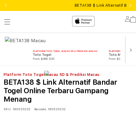
BETA138 $ Link Alternatif Ba
Lo
in
PLATFORM TOTO TOGEL MACAU 5D & PREDIKSI MACAU
PLATFORM TOTO TOGEL
Toto Togel
Toto Macau
From $999 SGD
From $999 SGD
Platform Toto Togel Macau 5D & Prediksi Macau
BETA138 $ Link Alternatif Bandar
Togel Online Terbaru Gampang
Menang
SKU:
180520232
Barcode:
180520232