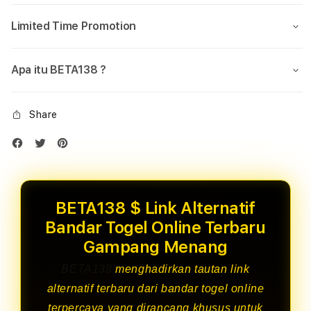
Limited Time Promotion
Apa itu BETA138 ?
Share
BETA138 $ Link Alternatif
Bandar Togel Online Terbaru
Gampang Menang
BETA138
menghadirkan tautan link
alternatif terbaru dari bandar togel online
terpercaya yang dirancang khusus untuk