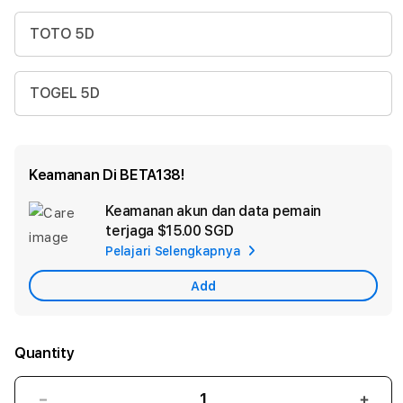
TOTO 5D
TOGEL 5D
Keamanan Di BETA138!
Keamanan akun dan data pemain
Ad
terjaga
$15.00 SGD
App
Pelajari Selengkapnya
Car
Add
Quantity