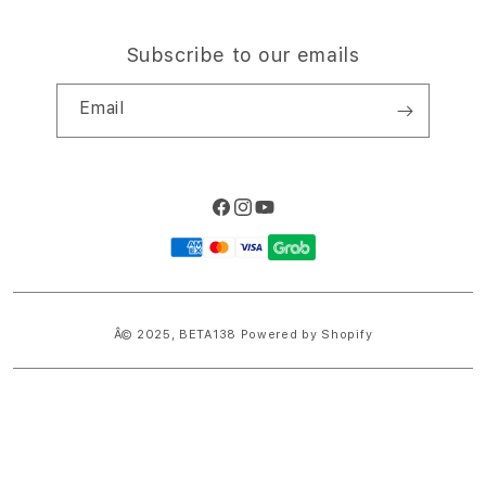
Subscribe to our emails
Email
Facebook
Instagram
YouTube
Payment
methods
Â© 2025,
BETA138
Powered by Shopify