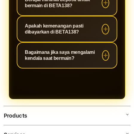
ditemukan langsung di halaman
semua member, sehingga Anda
bermain di BETA138?
utama situs kami. Kami rutin
dapat bermain dengan tenang tanpa
Minimal deposit di BETA138 sangat
memperbarui link tersebut untuk
khawatir akan kebocoran data.
Apakah kemenangan pasti
terjangkau, yaitu hanya sebesar
memastikan akses pemain tetap
dibayarkan di BETA138?
sepuluh ribu rupiah. Dengan modal
lancar dan terhindar dari
Tentu saja, berapapun total
yang kecil, Anda sudah bisa
pemblokiran internet positif.
Bagaimana jika saya mengalami
kemenangan yang Anda peroleh
menikmati berbagai pasaran togel
kendala saat bermain?
akan dibayarkan secara penuh dan
dan memiliki kesempatan yang
Jika Anda mengalami kendala teknis
tepat waktu. Sebagai bandar togel
sama untuk meraih kemenangan
atau memiliki pertanyaan, tim
profesional, kami memprioritaskan
besar.
customer service kami siap melayani
kepercayaan member dengan
Anda selama 24 jam penuh melalui
proses penarikan dana yang
fitur live chat. Staf kami akan
transparan dan cepat.
Products
memberikan solusi cepat dan ramah
atas setiap masalah Anda.