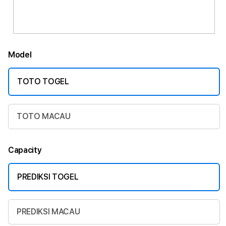
Model
TOTO TOGEL
TOTO MACAU
Capacity
PREDIKSI TOGEL
PREDIKSI MACAU