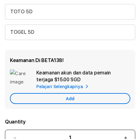
TOTO 5D
TOGEL 5D
Keamanan Di BETA138!
Keamanan akun dan data pemain
Ad
terjaga
$15.00 SGD
App
Pelajari Selengkapnya
Car
Add
Quantity