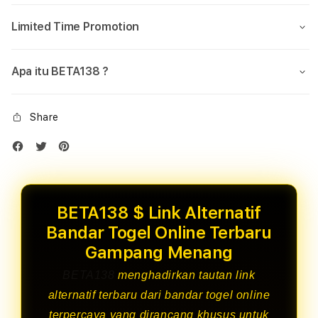
Limited Time Promotion
Apa itu BETA138 ?
Share
BETA138 $ Link Alternatif
Bandar Togel Online Terbaru
Gampang Menang
BETA138
menghadirkan tautan link
alternatif terbaru dari bandar togel online
terpercaya yang dirancang khusus untuk