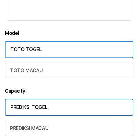
Model
TOTO TOGEL
TOTO MACAU
Capacity
PREDIKSI TOGEL
PREDIKSI MACAU