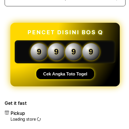
Decrease
Incr
quantity
quant
for
for
BETA138
BETA
$
$
Link
Link
PENCET DISINI BOS Q
Alternatif
Alter
Bandar
Band
Togel
Toge
9
9
9
9
Online
Onlin
Terbaru
Terb
Gampang
Gam
Menang
Men
Cek Angka Toto Togel
Get it fast
Pickup
Loading store