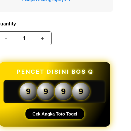
Care
uantity
Decrease
Increase
quantity
quantity
for
for
BETA138
BETA138
$
$
PENCET DISINI BOS Q
Link
Link
Alternatif
Alternatif
Bandar
Bandar
9
9
9
9
Togel
Togel
Online
Online
Terbaru
Terbaru
Gampang
Gampang
Cek Angka Toto Togel
Menang
Menang