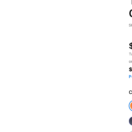
S
T
o
$
P
C