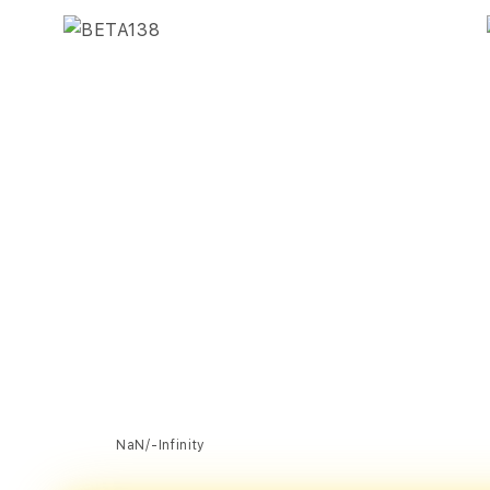
Open
media
6
in
modal
Open
of
NaN
/
-Infinity
media
8