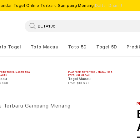
f Bandar Togel Online Terbaru Gampang Menang
Daftar Disini !
oto Togel
Toto Macau
Toto 5D
Togel 5D
Predi
TOTO TOGEL MACAU 5D &
PLATFORM TOTO TOGEL MACAU 5D &
MACAU
PREDIKSI MACAU
acau
Togel Macau
9 SGD
From $10 SGD
P