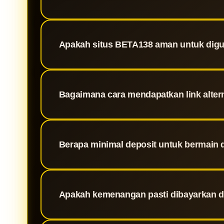
BETA138 adalah platform bandar togel on
tinggi serta sistem transaksi yang cepat d
Apakah situs BETA138 aman untuk dig
Ya, situs ini sangat aman. Kami mengguna
member, sehingga Anda dapat bermain den
Bagaimana cara mendapatkan link alter
Link alternatif resmi BETA138 dapat dite
akses pemain tetap lancar dan terhindar dar
Berapa minimal deposit untuk bermain
Minimal deposit di BETA138 sangat terjan
berbagai pasaran togel dan memiliki kes
Apakah kemenangan pasti dibayarkan 