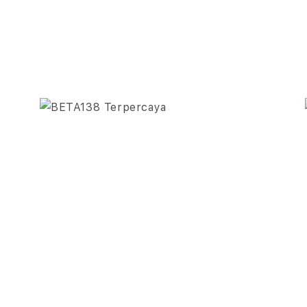
Open
media
2
in
modal