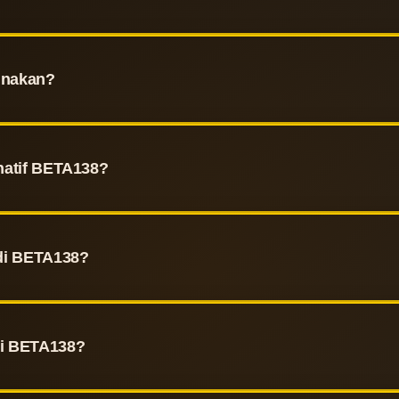
line terpercaya yang menyediakan berbagai pilihan pasar
an aman bagi seluruh pemain di Indonesia.
unakan?
kan sistem enkripsi data terbaru untuk melindungi inform
gan tenang tanpa khawatir akan kebocoran data.
natif BETA138?
mukan langsung di halaman utama situs kami. Kami rutin m
i pemblokiran internet positif.
 di BETA138?
gkau, yaitu hanya sebesar sepuluh ribu rupiah. Dengan mo
empatan yang sama untuk meraih kemenangan besar.
di BETA138?