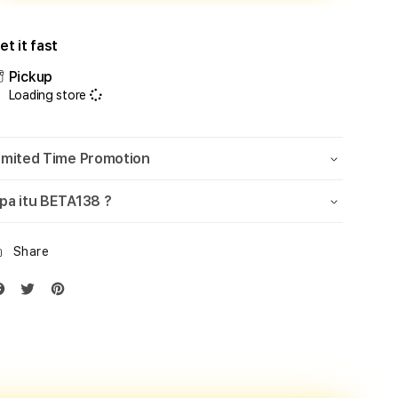
et it fast
Pickup
Loading store
imited Time Promotion
pa itu BETA138 ?
Share