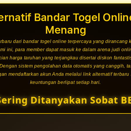
in
modal
ernatif Bandar Togel Onl
Menang
terbaru dari bandar togel online terpercaya yang diranca
mi ini, para member dapat masuk ke dalam arena judi onli
ian harga taruhan yang terjangkau disertai diskon fantast
 Dengan sistem pengolahan data otomatis yang canggih, t
n mendaftarkan akun Anda melalui link alternatif terbaru
keuntungan berlipat setiap hari.
Sering Ditanyakan Sobat B