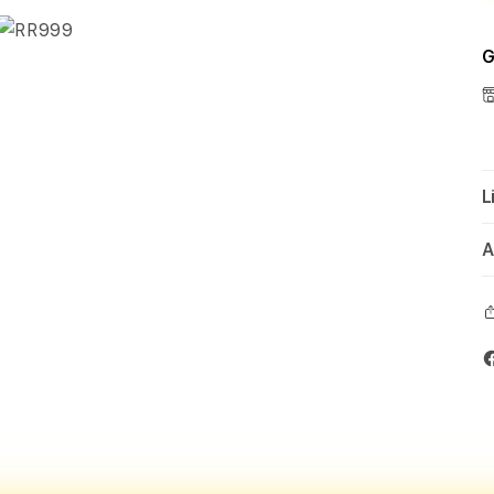
Open
media
G
7
in
modal
L
A
Open
media
9