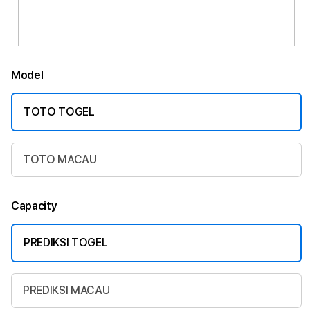
Model
TOTO TOGEL
TOTO MACAU
Capacity
PREDIKSI TOGEL
PREDIKSI MACAU