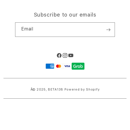
Subscribe to our emails
Email
Facebook
Instagram
YouTube
Payment
methods
Â© 2025,
BETA138
Powered by Shopify