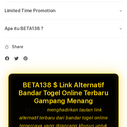
Limited Time Promotion
Apa itu BETA138 ?
Share
BETA138 $ Link Alternatif
Bandar Togel Online Terbaru
Gampang Menang
BETA138
menghadirkan tautan link
alternatif terbaru dari bandar togel online
terpercaya yang dirancang khusus untuk