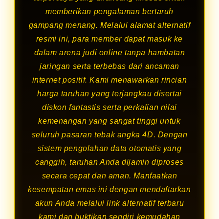
memberikan pengalaman bertaruh
gampang menang. Melalui alamat alternatif
resmi ini, para member dapat masuk ke
dalam arena judi online tanpa hambatan
jaringan serta terbebas dari ancaman
internet positif. Kami menawarkan rincian
harga taruhan yang terjangkau disertai
diskon fantastis serta perkalian nilai
kemenangan yang sangat tinggi untuk
seluruh pasaran tebak angka 4D. Dengan
sistem pengolahan data otomatis yang
canggih, taruhan Anda dijamin diproses
secara cepat dan aman. Manfaatkan
kesempatan emas ini dengan mendaftarkan
akun Anda melalui link alternatif terbaru
kami dan buktikan sendiri kemudahan