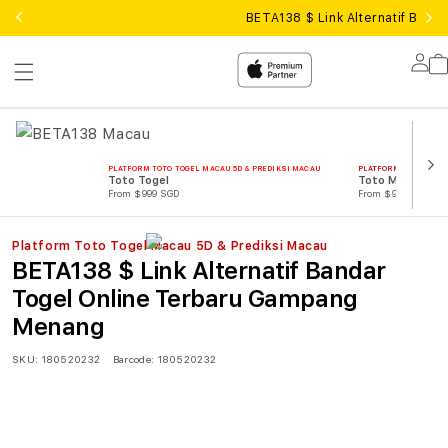
BETA138 $ Link Alternatif Ba
Lo
in
PLATFORM TOTO TOGEL MACAU 5D & PREDIKSI MACAU
PLATFORM TOTO TOGEL
Toto Togel
Toto Macau
From $999 SGD
From $999 SGD
Platform Toto Togel Macau 5D & Prediksi Macau
BETA138 $ Link Alternatif Bandar
Togel Online Terbaru Gampang
Menang
SKU:
180520232
Barcode:
180520232