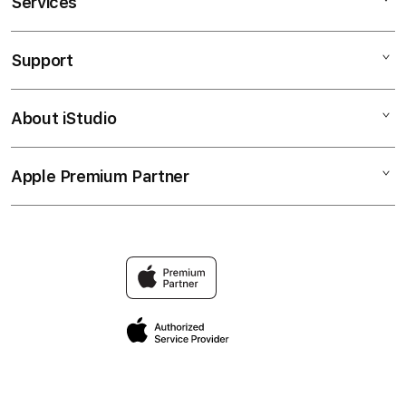
Services
BETA138
Platform Toto
Support
AppleCare+
Platform Togel
Corporate
Toto Togel
About iStudio
My Account
BETA138
Agen Toto
Collection & Delivery
Elush Service Provider
Agen Togel
Apple Premium Partner
About Us
Returns & Exchanges
Financing Options
Toto Macau
Find an iStudio near you
Contact Us
Trade-in
Prediksi Macau
Why Shop at iStudio
FAQ
Travellerâ€™s Reservation
Elush Corporate Website
Privacy Policy
Site Terms of Use