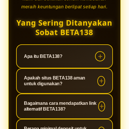
meraih keuntungan berlipat setiap hari.
Yang Sering Ditanyakan
Sobat BETA138
Apa itu BETA138?
BETA138 adalah platform bandar
Apakah situs BETA138 aman
togel online terpercaya yang
untuk digunakan?
menyediakan berbagai pilihan
Ya, situs ini sangat aman. Kami
pasaran togel resmi dengan tingkat
Bagaimana cara mendapatkan link
menggunakan sistem enkripsi data
kemenangan tinggi serta sistem
alternatif BETA138?
terbaru untuk melindungi informasi
transaksi yang cepat dan aman bagi
Link alternatif resmi BETA138 dapat
pribadi dan transaksi finansial
seluruh pemain di Indonesia.
Berapa minimal deposit untuk