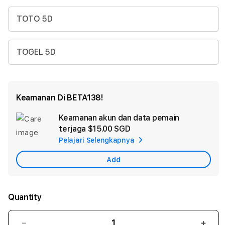
TOTO 5D
TOGEL 5D
Keamanan Di BETA138!
Keamanan akun dan data pemain
Ad
terjaga
$15.00 SGD
App
Pelajari Selengkapnya
Car
Add
Quantity