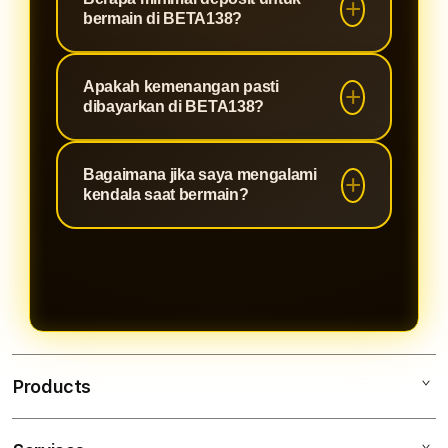
ditemukan langsung di halaman
semua member, sehingga Anda
bermain di BETA138?
utama situs kami. Kami rutin
dapat bermain dengan tenang tanpa
Minimal deposit di BETA138 sangat
memperbarui link tersebut untuk
khawatir akan kebocoran data.
Apakah kemenangan pasti
terjangkau, yaitu hanya sebesar
memastikan akses pemain tetap
dibayarkan di BETA138?
sepuluh ribu rupiah. Dengan modal
lancar dan terhindar dari
Tentu saja, berapapun total
yang kecil, Anda sudah bisa
pemblokiran internet positif.
Bagaimana jika saya mengalami
kemenangan yang Anda peroleh
menikmati berbagai pasaran togel
kendala saat bermain?
akan dibayarkan secara penuh dan
dan memiliki kesempatan yang
Jika Anda mengalami kendala teknis
tepat waktu. Sebagai bandar togel
sama untuk meraih kemenangan
atau memiliki pertanyaan, tim
profesional, kami memprioritaskan
besar.
customer service kami siap melayani
kepercayaan member dengan
Anda selama 24 jam penuh melalui
proses penarikan dana yang
fitur live chat. Staf kami akan
transparan dan cepat.
Products
memberikan solusi cepat dan ramah
atas setiap masalah Anda.