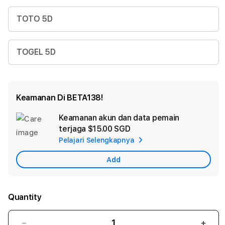
TOTO 5D
TOGEL 5D
Keamanan Di BETA138!
Keamanan akun dan data pemain
Ad
terjaga
$15.00 SGD
App
Pelajari Selengkapnya
Car
Add
Quantity