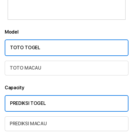
Model
TOTO TOGEL
TOTO MACAU
Capacity
PREDIKSI TOGEL
PREDIKSI MACAU