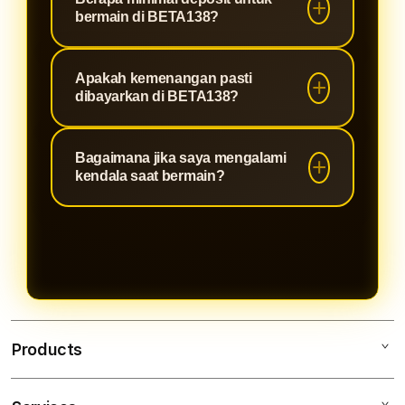
ditemukan langsung di halaman
semua member, sehingga Anda
bermain di BETA138?
utama situs kami. Kami rutin
dapat bermain dengan tenang tanpa
Minimal deposit di BETA138 sangat
memperbarui link tersebut untuk
khawatir akan kebocoran data.
Apakah kemenangan pasti
terjangkau, yaitu hanya sebesar
memastikan akses pemain tetap
dibayarkan di BETA138?
sepuluh ribu rupiah. Dengan modal
lancar dan terhindar dari
Tentu saja, berapapun total
yang kecil, Anda sudah bisa
pemblokiran internet positif.
Bagaimana jika saya mengalami
kemenangan yang Anda peroleh
menikmati berbagai pasaran togel
kendala saat bermain?
akan dibayarkan secara penuh dan
dan memiliki kesempatan yang
Jika Anda mengalami kendala teknis
tepat waktu. Sebagai bandar togel
sama untuk meraih kemenangan
atau memiliki pertanyaan, tim
profesional, kami memprioritaskan
besar.
customer service kami siap melayani
kepercayaan member dengan
Anda selama 24 jam penuh melalui
proses penarikan dana yang
fitur live chat. Staf kami akan
transparan dan cepat.
Products
memberikan solusi cepat dan ramah
atas setiap masalah Anda.